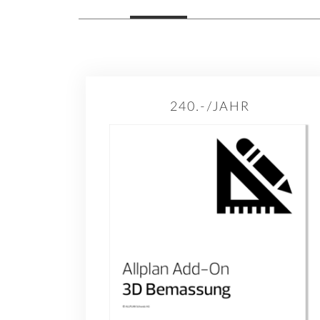
240.-/JAHR