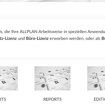
Add-Ons Übersicht
ALLPLAN Connect
A
Bluebeam PDF-Editor
FÜR STUDENTEN
ALLPLAN Campus
ALLPLAN Connect
A
ls, die Ihre ALLPLAN Arbeitsweise in speziellen Anwen
ALLPLAN Connect
A
tz-Lizenz
und
Büro-Lizenz
erworben werden, oder als
B
ALLPLAN Connect
A
ALLPLAN Connect
A
RTS
REPORTS
EDIT