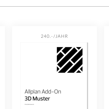
240.-/JAHR