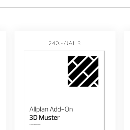
240.-/JAHR