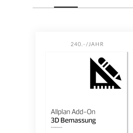
240.-/JAHR