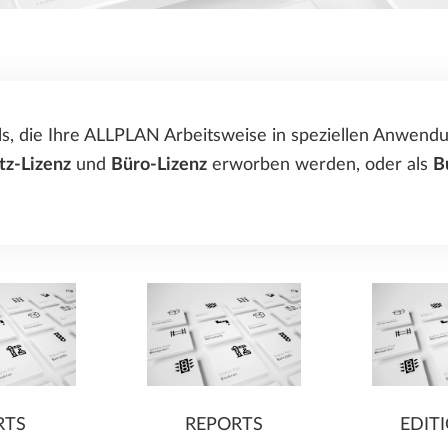
Add-Ons Übersicht
ALLPLAN Connect
A
Bluebeam PDF-Editor
FÜR STUDENTEN
ALLPLAN Campus
ALLPLAN Connect
A
ls, die Ihre ALLPLAN Arbeitsweise in speziellen Anwen
ALLPLAN Connect
A
tz-Lizenz
und
Büro-Lizenz
erworben werden, oder als
B
ALLPLAN Connect
A
ALLPLAN Connect
A
RTS
REPORTS
EDIT