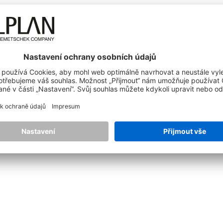
Reference - Mostní stavitelství
ŘEŠENÍ
PRO STUDENTY
Reference - Prefabrikace
ALLPLAN Partner Solutions
ALLPLAN Campus
Přehled a ceny Add-On rozšíření
Bluebeam PDF
ALLPLAN Connect
A
ALLPLAN Connect
A
architektům, kresličům i dalším profesím z oblasti proje
ALLPLAN Connect
A
kcí.
ALLPLAN Connect
A
ALLPLAN Connect
A