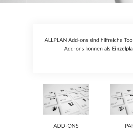
ALLPLAN Precast - Fertigteilplanung
Herstellung von Fertigteilen
Tim - Arbeitsvorbereitung für den
Stahlbau Konstruktion und Fertigung
Fertigteilbau
Baumanagement
SDS2 - Stahlbau-
Detailierungssoftware
ALLPLAN Add-ons sind hilfreiche Too
Add-ons können als
Einzelpla
ADD-ONS
PA