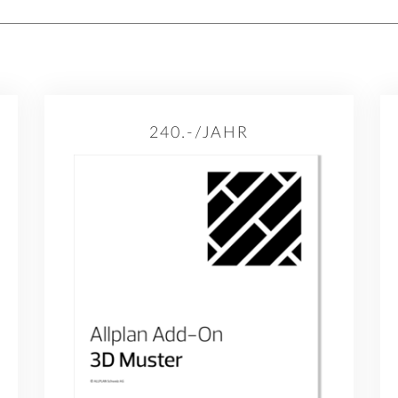
240.-/JAHR