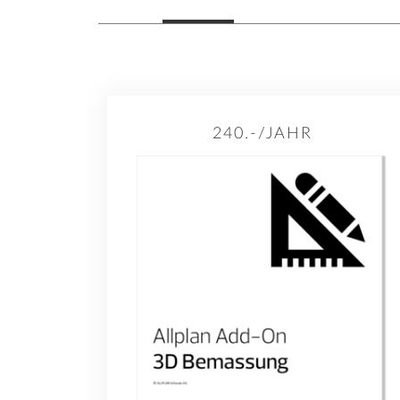
240.-/JAHR