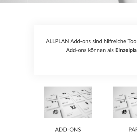
ALLPLAN Precast - Fertigteilplanung
Herstellung von Fertigteilen
Tim - Arbeitsvorbereitung für den
Stahlbau Konstruktion und Fertigung
Fertigteilbau
Baumanagement
SDS2 - Stahlbau-
Detailierungssoftware
ALLPLAN Add-ons sind hilfreiche Too
Add-ons können als
Einzelpla
ADD-ONS
PA