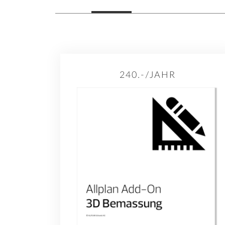
240.-/JAHR