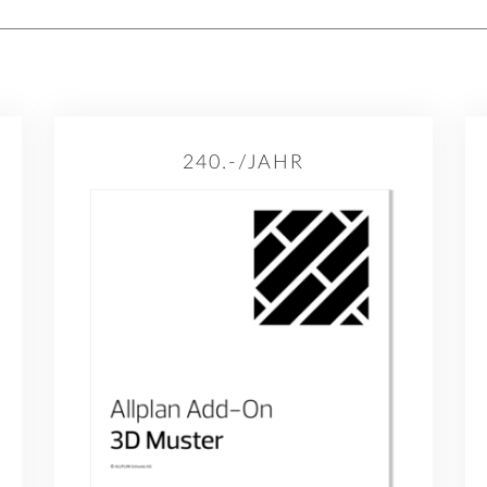
240.-/JAHR