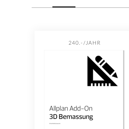
240.-/JAHR