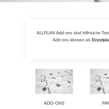
ALLPLAN Precast - Fertigteilplanung
Herstellung von Fertigteilen
Tim - Arbeitsvorbereitung für den
Stahlbau Konstruktion und Fertigung
Fertigteilbau
Baumanagement
SDS2 - Stahlbau-
Detailierungssoftware
ALLPLAN Add-ons sind hilfreiche Too
Add-ons können als
Einzelpla
ADD-ONS
PA