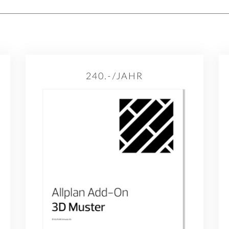
240.-/JAHR