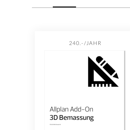
240.-/JAHR