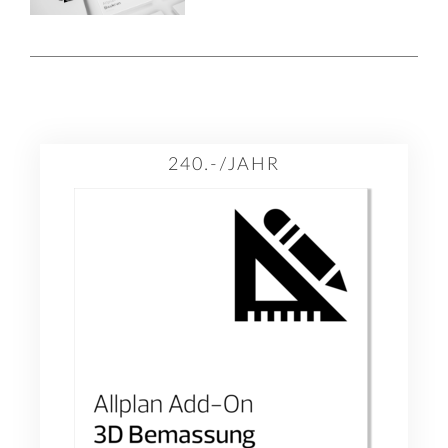
240.-/JAHR