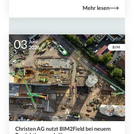
Mehr lesen
03
Juni
BIM
2026
Christen AG nutzt BIM2Field bei neuem