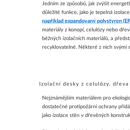
Jedním ze způsobů, jak zvýšit energetic
důležité funkce, jako je tepelná izolace
například expandovaný polystyren (EPS
materiály z konopí, celulózy nebo dřev
běžných izolačních materiálů, a předst
recyklovatelné. Některé z nich svými sp
Izolační desky z celulózy, dřeva
Nejznámějším materiálem pro ekologick
dostatečné protipožární ochrany přidáva
jako izolace stěn v dřevěných konstruk