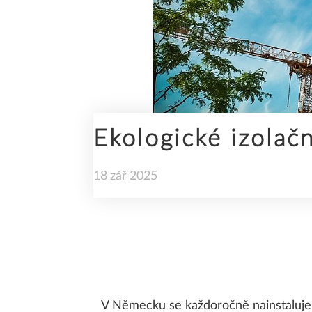
SDS2
Ekologické izolač
STAVEBNÍ INŽENÝRSTVÍ
18
zář
2025
TRENDY
V Německu se každoročně nainstaluje 2