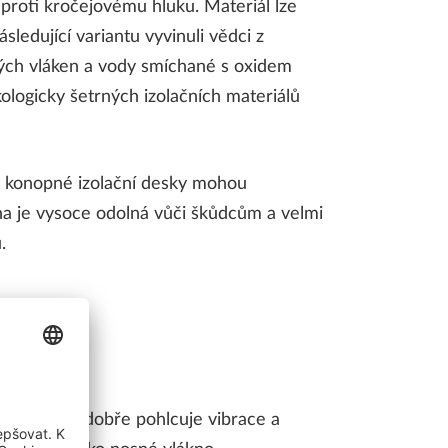
e proti kročejovému hluku. Materiál lze
sledující variantu vyvinuli vědci z
ých vláken a vody smíchané s oxidem
ologicky šetrných izolačních materiálů
i: konopné izolační desky mohou
lina je vysoce odolná vůči škůdcům a velmi
.
konopí i len dobře pohlcuje vibrace a