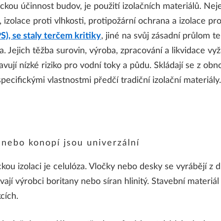
kou účinnost budov, je použití izolačních materiálů. Nejen
, izolace proti vlhkosti, protipožární ochrana a izolace pr
), se staly terčem kritiky
, jiné na svůj zásadní průlom t
a. Jejich těžba surovin, výroba, zpracování a likvidace v
avují nízké riziko pro vodní toky a půdu. Skládají se z ob
ecifickými vlastnostmi předčí tradiční izolační materiály.
 nebo konopí jsou univerzální
ou izolaci je celulóza. Vločky nebo desky se vyrábějí z 
jí výrobci boritany nebo síran hlinitý. Stavební materiál 
cích.