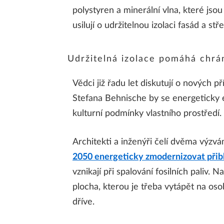
polystyren a minerální vlna, které jso
usilují o udržitelnou izolaci fasád a st
Udržitelná izolace pomáhá chrán
Vědci již řadu let diskutují o nových 
Stefana Behnische by se energeticky e
kulturní podmínky vlastního prostředí.
Architekti a inženýři čelí dvěma výzv
2050 energeticky zmodernizovat přibl
vznikají při spalování fosilních paliv.
plocha, kterou je třeba vytápět na oso
dříve.