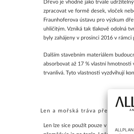
Dřevo je vhodné jako trvale udržitelný 
zpracovat ve formě desek, vloček nebo d
Fraunhoferova ústavu pro výzkum dře
uhličitým. Vzniká tak tlakově odolná t
byly zahájeny v prosinci 2016 v rámci
Dalším stavebním materiálem budoucnos
absorbovat až 17 % vlastní hmotnosti vl
trvanlivá. Tyto vlastnosti vyzdvihují k
Len a mořská tráva představují d
Len lze sice použít pouze v interiéru, 