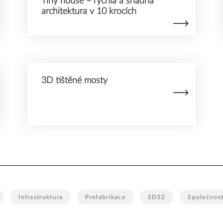
Tiny house – rychlá a snadná
architektura v 10 krocích
3D tištěné mosty
Infrastruktura
Prefabrikace
SDS2
Společnos