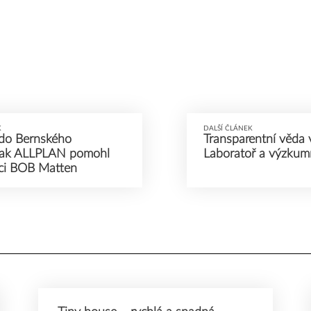
K
DALŠÍ ČLÁNEK
do Bernského
Transparentní věda v 
Jak ALLPLAN pomohl
Laboratoř a výzku
ici BOB Matten