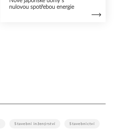
Nové japonské domy s
nulovou spotřebou energie
t
Stavební inženýrství
Stavebnictví