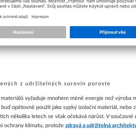
e použít například v mezikrokevní izolaci. Kukuřičný škr
o prostředí ještě o krok dál. Tato mořská rostlina se ne
a následně drcený vláknitý materiál se používá k izolaci 
materiálů, jako je konopí nebo len, nutné přidávat syntetic
bených z udržitelných surovin poroste
h materiálů vyžaduje mnohem méně energie než výroba mi
o buď opětovně použít jako sypký izolační materiál, nebo 
tích několika letech se však očekává nárůst. V současné d
ní ochrany klimatu, protože
zdravá a udržitelná architekt