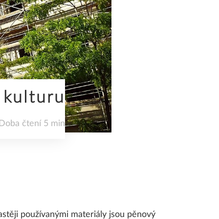
 kulturu
Doba čtení 5 min
stěji používanými materiály jsou pěnový