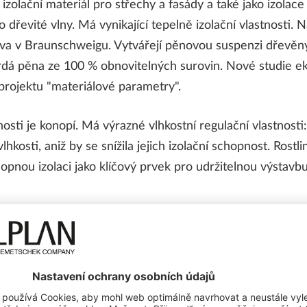
izolační materiál pro střechy a fasády a také jako izolac
řevité vlny. Má vynikající tepelně izolační vlastnosti. Ná
va v Braunschweigu. Vytvářejí pěnovou suspenzi dřevěn
vrdá pěna ze 100 % obnovitelných surovin. Nové studie ek
 projektu "materiálové parametry".
ti je konopí. Má výrazné vlhkostní regulační vlastnost
hkosti, aniž by se snížila jejich izolační schopnost. Rost
onopnou izolaci jako klíčový prvek pro udržitelnou výstavbu
alší alternativy izolace
ale zaujme svou tepelnou a zvukovou izolací. Stejně jako 