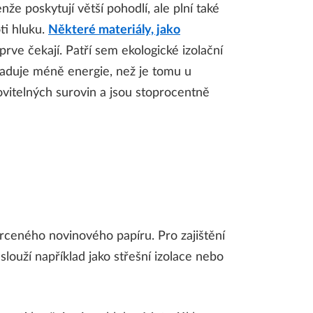
že poskytují větší pohodlí, ale plní také
oti hluku.
Některé materiály, jako
eprve čekají. Patří sem ekologické izolační
yžaduje méně energie, než je tomu u
novitelných surovin a jsou stoprocentně
drceného novinového papíru. Pro zajištění
slouží například jako střešní izolace nebo