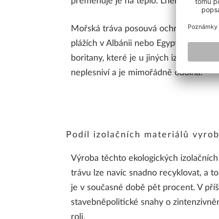
přeměňuje je na teplo. Lněné rohože lz
Mořská tráva posouvá ochranu životníh
plážích v Albánii nebo Egyptě. Sušený 
boritany, které je u jiných izolačních 
neplesniví a je mimořádně odolná.
Podíl izolačních materiálů vyro
Výroba těchto ekologických izolačníc
trávu lze navíc snadno recyklovat, a t
je v současné době pět procent. V příš
stavebněpolitické snahy o zintenzivně
roli.