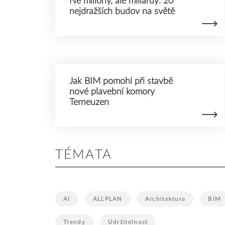
Ne miliony, ale miliardy: 20
nejdražších budov na světě
Jak BIM pomohl při stavbě
nové plavební komory
Terneuzen
TÉMATA
AI
ALLPLAN
Architektura
BIM
Trendy
Udržitelnost