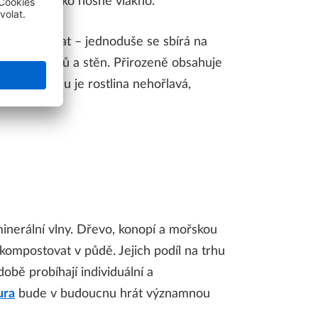
ob působí jako nosné vlákno.
musí pěstovat – jednoduše se sbírá na
střech, stropů a stěn. Přirozeně obsahuje
ky. Díky tomu je rostlina nehořlavá,
nerální vlny. Dřevo, konopí a mořskou
zkompostovat v půdě. Jejich podíl na trhu
obě probíhají individuální a
ura
bude v budoucnu hrát významnou