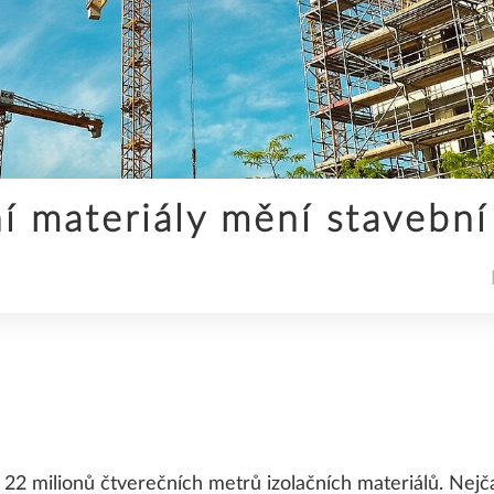
SPOLEČNOST
ní materiály mění stavební
STAVEBNICTVÍ
UDRŽITELNOST
2 milionů čtverečních metrů izolačních materiálů. Nejča