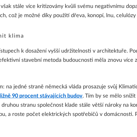
u však stále více kritizovány kvůli svému negativnímu dopa
řech, což je možné díky použití dřeva, konopí, lnu, celulóz
it klima
přístupech k dosažení vyšší udržitelnosti v architektuře.
fektivní stavební metoda budoucnosti měla znovu více za
ám: na jedné straně německá vláda prosazuje svůj Klimati
ižně 90 procent stávajících budov
. Tím by se mělo snížit
 Na druhou stranu společnost klade stále větší nároky na k
bu, a roste počet elektrických spotřebičů v domácnosti. P