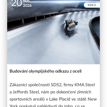
20
dub
SDS2
2026
Budování olympijského odkazu z oceli
Zákazníci společnosti SDS2, firmy KMA Steel
a Jeffords Steel, nám po dokončení zimních
sportovních areálů v Lake Placid ve státě New
York poskytují nahlédnutí do toho, co se