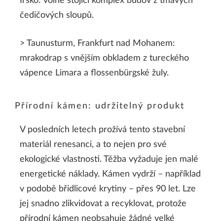
Irsko: volně stojící komplex budov z tmavých
čedičových sloupů.
> Taunusturm, Frankfurt nad Mohanem:
mrakodrap s vnějším obkladem z tureckého
vápence Limara a flossenbürgské žuly.
Přírodní kámen: udržitelný produkt
V posledních letech prožívá tento stavební
materiál renesanci, a to nejen pro své
ekologické vlastnosti. Těžba vyžaduje jen malé
energetické náklady. Kámen vydrží – například
v podobě břidlicové krytiny – přes 90 let. Lze
jej snadno zlikvidovat a recyklovat, protože
přírodní kámen neobsahuje žádné velké