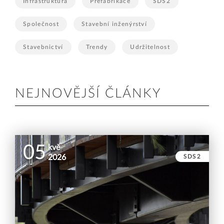
Infrastruktura
Prefabrikace
SDS2
Společnost
Stavební inženýrství
Stavebnictví
Trendy
Udržitelnost
NEJNOVĚJŠÍ ČLÁNKY
05
kvě
SDS2
2026