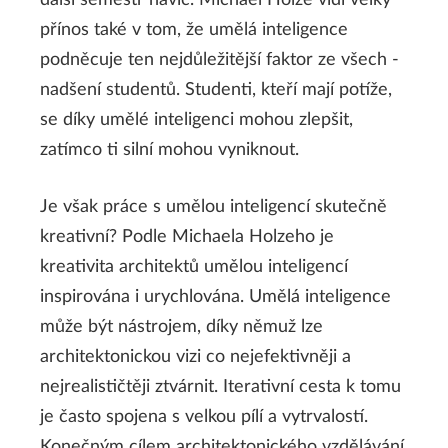
další semestr navíc. Michael Holze vidí velký
přínos také v tom, že umělá inteligence
podněcuje ten nejdůležitější faktor ze všech -
nadšení studentů. Studenti, kteří mají potíže,
se díky umělé inteligenci mohou zlepšit,
zatímco ti silní mohou vyniknout.
Je však práce s umělou inteligencí skutečně
kreativní? Podle Michaela Holzeho je
kreativita architektů umělou inteligencí
inspirována i urychlována. Umělá inteligence
může být nástrojem, díky němuž lze
architektonickou vizi co nejefektivněji a
nejrealističtěji ztvárnit. Iterativní cesta k tomu
je často spojena s velkou pílí a vytrvalostí.
Konečným cílem architektonického vzdělávání