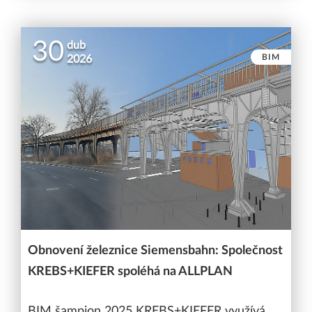
30
dub
BIM
2026
Obnovení železnice Siemensbahn: Společnost
KREBS+KIEFER spoléhá na ALLPLAN
BIM šampion 2025 KREBS+KIEFER využívá