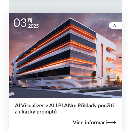
03
říj
AI
2025
AI Visualizer v ALLPLANu: Příklady použití
a ukázky promptů
Více informací