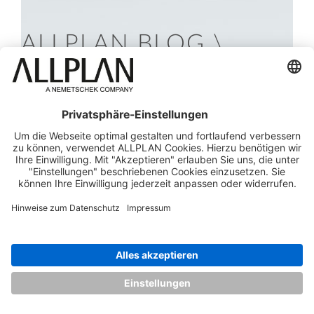
ALLPLAN BLOG \
Verwandte Artikel
01
Juli
SDS2
2026