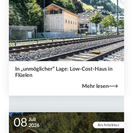
In „unmöglicher“ Lage: Low-Cost-Haus in
Flüelen
Mehr lesen
08
Juli
Architektur
2026