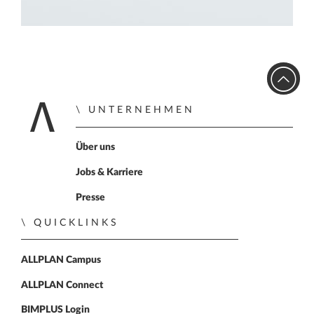
UNTERNEHMEN
Home
Über uns
Jobs & Karriere
Presse
QUICKLINKS
ALLPLAN Campus
ALLPLAN Connect
BIMPLUS Login