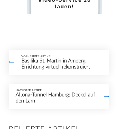
laden!
Wir verwenden einen
Service eines
Drittanbieters, um
Videoinhalte
einzubetten. Dieser
VORHERIGER ARTIKEL
Basilika St. Martin in Amberg:
Service kann Daten zu
Errichtung virtuell rekonstruiert
Ihren Aktivitäten
sammeln. Bitte lesen
Sie die Details durch
NÄCHSTER ARTIKEL
Altona-Tunnel Hamburg: Deckel auf
und stimmen Sie der
den Lärm
Nutzung des Service
zu, um dieses Video
anzusehen.