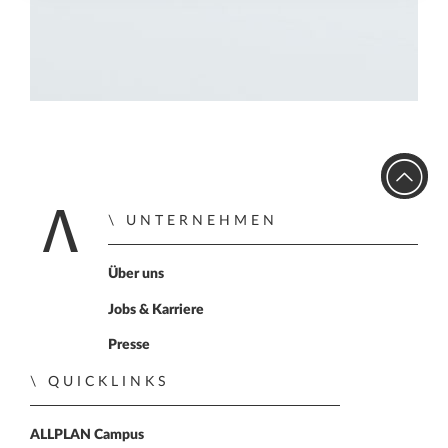
UNTERNEHMEN
Home
Über uns
Jobs & Karriere
Presse
QUICKLINKS
ALLPLAN Campus