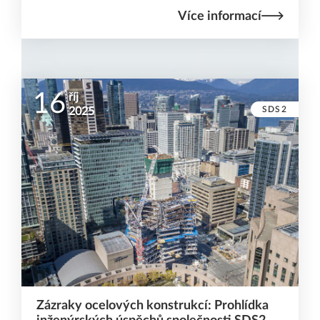
Více informací
16
říj
SDS2
2025
Zázraky ocelových konstrukcí: Prohlídka