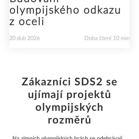
olympijského odkazu
z oceli
20
dub
2026
Doba čtení 10 min
Zákazníci SDS2 se
ujímají projektů
olympijských
rozměrů
Na zimních olympijských hrách se odehrávají