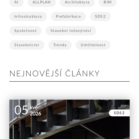
AI
ALLPLAN
Architektura
BIM
Infrastruktura
Prefabrikace
SDS2
Společnost
Stavební inženýrství
Stavebnictví
Trendy
Udržitelnost
NEJNOVĚJŠÍ ČLÁNKY
05
kvě
SDS2
2026