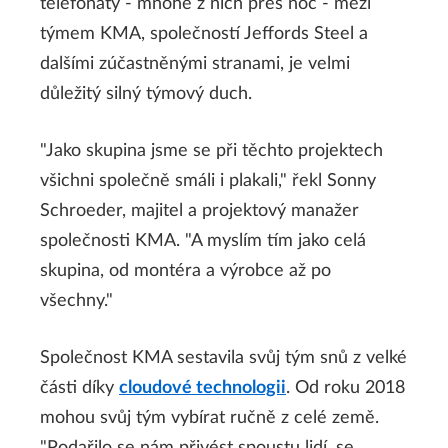
telefonáty - mnohé z nich přes noc - mezi
týmem KMA, společností Jeffords Steel a
dalšími zúčastněnými stranami, je velmi
důležitý silný týmový duch.
"Jako skupina jsme se při těchto projektech
všichni společně smáli i plakali," řekl Sonny
Schroeder, majitel a projektový manažer
společnosti KMA. "A myslím tím jako celá
skupina, od montéra a výrobce až po
všechny."
Společnost KMA sestavila svůj tým snů z velké
části díky
cloudové technologii
. Od roku 2018
mohou svůj tým vybírat ručně z celé země.