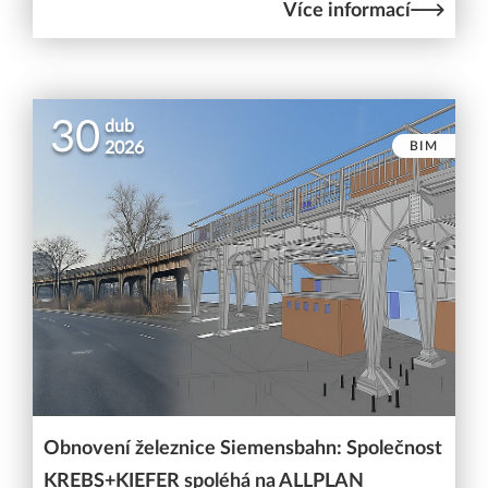
Více informací
30
dub
BIM
2026
Obnovení železnice Siemensbahn: Společnost
KREBS+KIEFER spoléhá na ALLPLAN