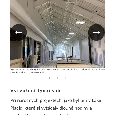
é dráhy v
Výstavba horské chaty Mt. Van Hoevenberg Mountain Pass Lodge a kryté dráhy v
Výstavba
Lake Placid ve státě New York.
Lake Pla
Vytvoření týmu snů
Při náročných projektech, jako byl ten v Lake
Placid, které si vyžádaly dlouhé hodiny a