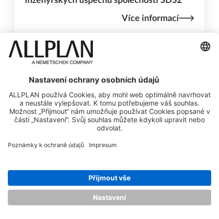
inženýrských úspěchů společnosti SDS2
Více informací
SPOLEČNOST
Home
O společnosti ALLPLAN
Práce & kariéra
Tisk