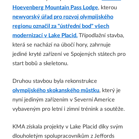
Hoevenberg Mountain Pass Lodge
, kterou
newyorský úřad pro rozvoj olympijského
regionu označil za "ústřední bod" všech
modernizací v Lake Placid.
Třípodlažní stavba,
která se nachází na úbočí hory, zahrnuje
jediné kryté zařízení ve Spojených státech pro
start bobů a skeletonu.
Druhou stavbou byla rekonstrukce
olympijského skokanského můstku
, který je
nyní jediným zařízením v Severní Americe
vybaveným pro letní i zimní trénink a soutěže.
KMA získala projekty v Lake Placid díky svým
dlouholetým spolupracovníkům z Jeffords