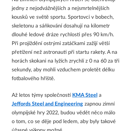
jedny z nejodvážnějších a nejsmrtelnějších
kousků ve světě sportu. Sportovci v bobech,
skeletonu a sáňkování dosahují na kilometr
dlouhé ledové dráze rychlosti přes 90 km/h.
Při projíždění ostrými zatáčkami zažijí větší
přetížení než astronauti při startu rakety. A na
horách skokani na lyžích zrychlí z 0 na 60 za tři
sekundy, aby mohli vzduchem proletět délku
fotbalového hřiště.
Až letos týmy společností
KMA Steel
a
Jeffords Steel and Engineering
zapnou zimní
olympijské hry 2022, budou vědět něco málo
o tom, co se děje pod ledem, aby byly takové
úžasné výkony možné.