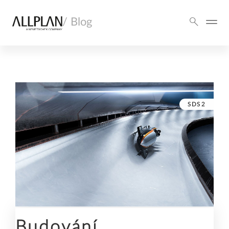
/ Blog
SDS2
Budování