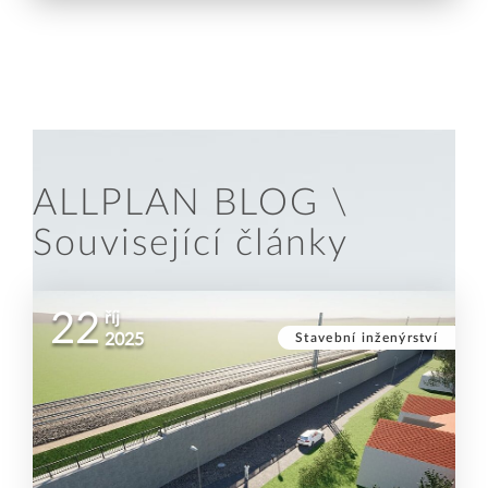
ALLPLAN BLOG \
Související články
22
říj
Stavební inženýrství
2025