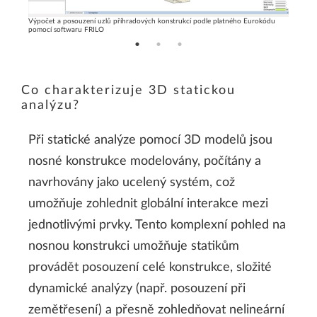
Výpočet a posouzení uzlů příhradových konstrukcí podle platného Eurokódu
Výpočet 
pomocí softwaru FRILO
Eurokód
Co charakterizuje 3D statickou
analýzu?
Při statické analýze pomocí 3D modelů jsou
nosné konstrukce modelovány, počítány a
navrhovány jako ucelený systém, což
umožňuje zohlednit globální interakce mezi
jednotlivými prvky. Tento komplexní pohled na
nosnou konstrukci umožňuje statikům
provádět posouzení celé konstrukce, složité
dynamické analýzy (např. posouzení při
zemětřesení) a přesně zohledňovat nelineární