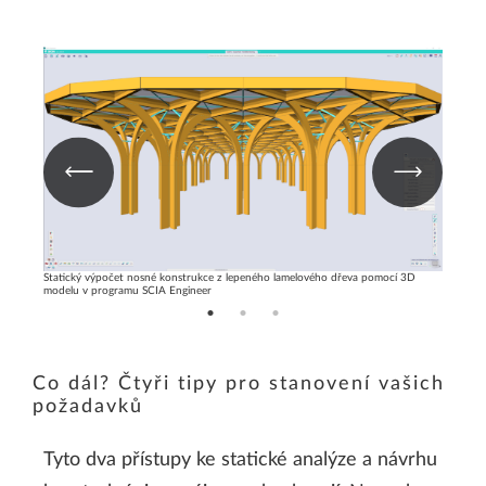
ě pomocí
Statický výpočet nosné konstrukce z lepeného lamelového dřeva pomocí 3D
Vytvořen
modelu v programu SCIA Engineer
Engineer
Co dál? Čtyři tipy pro stanovení vašich
požadavků
Tyto dva přístupy ke statické analýze a návrhu