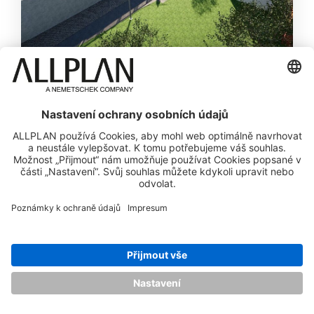
Náhrada za „stavbu století“ v Osnabrücku
Více informací
08
říj
Stavební inženýrství
2025