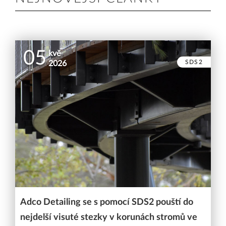
05
kvě
SDS2
2026
Adco Detailing se s pomocí SDS2 pouští do
nejdelší visuté stezky v korunách stromů ve