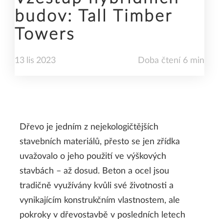
budov: Tall Timber
Towers
13
lis
2023
Doba čtení 6 min
Dřevo je jedním z nejekologičtějších
stavebních materiálů, přesto se jen zřídka
uvažovalo o jeho použití ve výškových
stavbách – až dosud. Beton a ocel jsou
tradičně využívány kvůli své životnosti a
vynikajícím konstrukčním vlastnostem, ale
pokroky v dřevostavbě v posledních letech