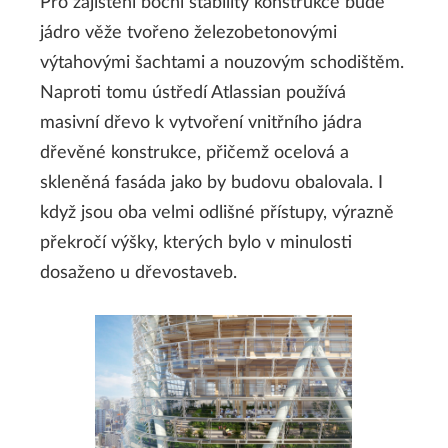
Pro zajištění boční stability konstrukce bude
jádro věže tvořeno železobetonovými
výtahovými šachtami a nouzovým schodištěm.
Naproti tomu ústředí Atlassian používá
masivní dřevo k vytvoření vnitřního jádra
dřevěné konstrukce, přičemž ocelová a
skleněná fasáda jako by budovu obalovala. I
když jsou oba velmi odlišné přístupy, výrazně
překročí výšky, kterých bylo v minulosti
dosaženo u dřevostaveb.