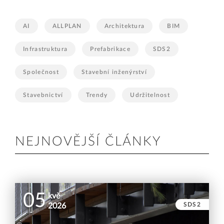
AI
ALLPLAN
Architektura
BIM
Infrastruktura
Prefabrikace
SDS2
Společnost
Stavební inženýrství
Stavebnictví
Trendy
Udržitelnost
NEJNOVĚJŠÍ ČLÁNKY
05
kvě
SDS2
2026