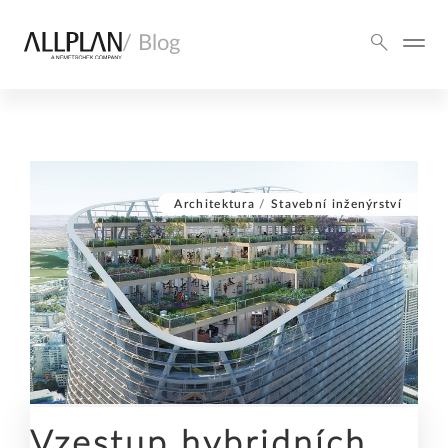
/ Blog
Architektura
/
Stavební inženýrství
Vzestup hybridních