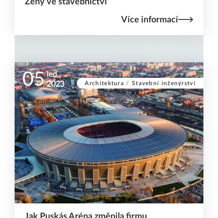
Ženy ve stavebnictví
Více informací
05
led
Architektura
/
Stavební inženýrství
2023
Jak Puskás Aréna změnila firmu