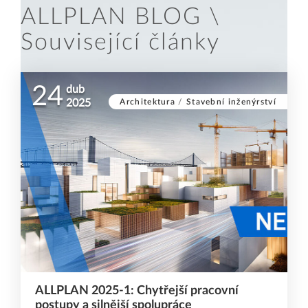
ALLPLAN BLOG \
Související články
24
dub
Architektura
/
Stavební inženýrství
2025
ALLPLAN 2025-1: Chytřejší pracovní
postupy a silnější spolupráce