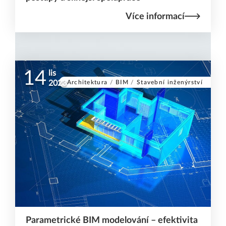
Více informací
14
lis
Architektura
/
BIM
/
Stavební inženýrství
2023
Parametrické BIM modelování – efektivita