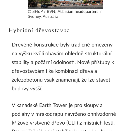
© SHoP / BVN; Atlassian headquarters in
Sydney, Australia
Hybridní dřevostavba
Dřevěné konstrukce byly tradičně omezeny
na výšku kvůli obavám ohledně strukturální
stability a požární odolnosti. Nové přístupy k
dřevostavbám i ke kombinaci dřeva a
železobetonu však znamenají, že lze stavět
budovy vyšší.
V kanadské Earth Tower je pro sloupy a
podlahy v mrakodrapu navrženo ohnivzdorné
křížově vrstvené dřevo (CLT) z místních lesů.