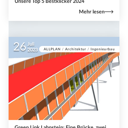
Unsere Top 5 Bestklicker 2024
Mehr lesen
26
Juli
ALLPLAN
/
Architektur
/
Ingenieurbau
2023
Green Link Lahnstein: Eine Brücke, zwei