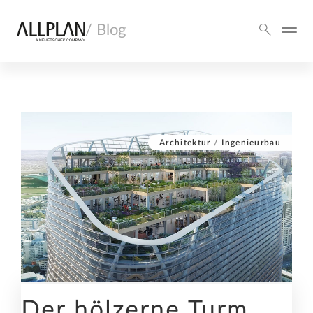
/ Blog
Architektur
/
Ingenieurbau
Der hölzerne Turm