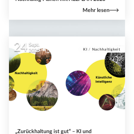
Mehr lesen
24
Sept.
KI
/
Nachhaltigkeit
2025
„Zurückhaltung ist gut“ – KI und