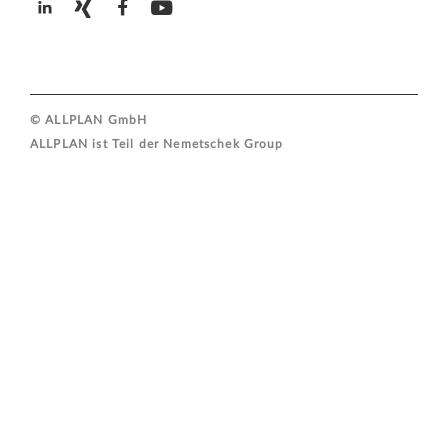
ALLPLAN auf LinkedIn
ALLPLAN auf Xing
ALLPLAN auf Facebook
ALLPLAN auf YouTube
© ALLPLAN GmbH
ALLPLAN ist Teil der
Nemetschek Group