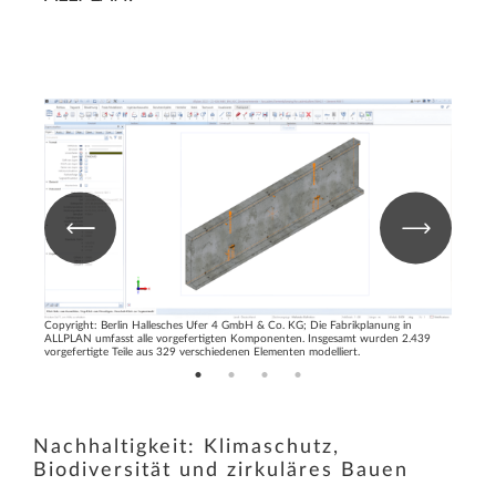
n
Copyright: Berlin Hallesches Ufer 4 GmbH & Co. KG; Die Fabrikplanung in
Copyrigh
2.439
ALLPLAN umfasst alle vorgefertigten Komponenten. Insgesamt wurden 2.439
ALLPLAN 
vorgefertigte Teile aus 329 verschiedenen Elementen modelliert.
vorgefer
Nachhaltigkeit: Klimaschutz,
Biodiversität und zirkuläres Bauen