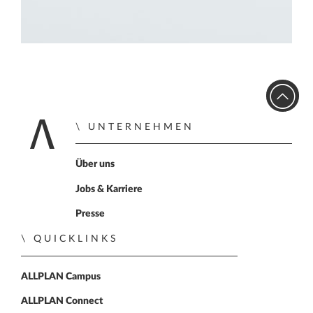
UNTERNEHMEN
Home
Über uns
Jobs & Karriere
Presse
QUICKLINKS
ALLPLAN Campus
ALLPLAN Connect