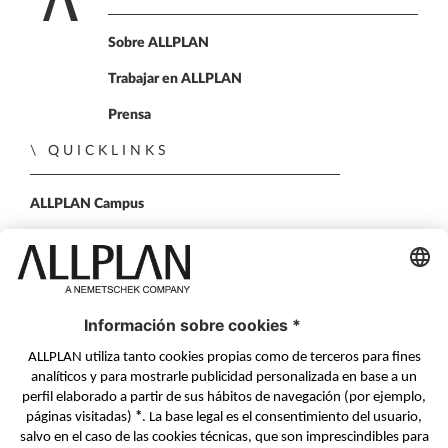
Home
Sobre ALLPLAN
Trabajar en ALLPLAN
Prensa
QUICKLINKS
ALLPLAN Campus
ALLPLAN Connect
BIMPLUS Login
PONTE EN CONTACTO
Formulario de contacto
Distribuidores Autorizados
SÍGUENOS EN