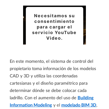
Necesitamos su
consentimiento
para cargar el
servicio YouTube
Video.
Utilizamos un servicio
de terceros para
En este momento, el sistema de control del
incrustar contenido de
propietario toma información de los modelos
vídeo que puede
CAD y 3D y utiliza las coordenadas
recopilar datos sobre
cartesianas y el diseño paramétrico para
su actividad. Le
determinar dónde se debe colocar cada
rogamos que revise los
ladrillo. Con el aumento del uso de
Building
detalles y acepte el
Information Modeling
y el
modelado BIM 3D
,
servicio para ver este