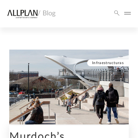
/ Blog
Infraestructuras
Murdoch’s