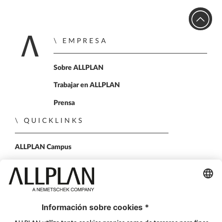
EMPRESA
Home
Sobre ALLPLAN
Trabajar en ALLPLAN
Prensa
QUICKLINKS
ALLPLAN Campus
ALLPLAN Connect
BIMPLUS Login
PONTE EN CONTACTO