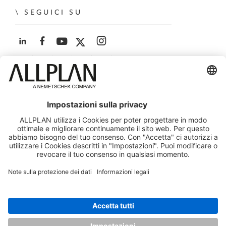
SEGUICI SU
ALLPLAN su LinkedIn
ALLPLAN su Facebook
ALLPLAN su YouTube
ALLPLAN su Twitter
ALLPLAN su Instagra
© ALLPLAN Italia S.r.l. - Via G.B. Trener 8, 38121 Trento,
Italia - Capitale Soc. € 650.000,00 i.v. - Iscr. Registro
Imprese Trento - C.F. e P.IVA 00671060226
Società soggetta a direzione e coordinamento di ALLPLAN
GmbH
ALLPLAN è una società del
Gruppo Nemetschek
Note legali
Panoramica Legale