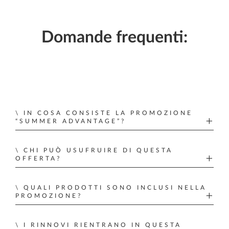
Domande frequenti:
IN COSA CONSISTE LA PROMOZIONE
“SUMMER ADVANTAGE”?
Acquista una subscription annuale idonea entro
CHI PUÒ USUFRUIRE DI QUESTA
il 31 luglio e riceverai 2 mesi aggiuntivi di
OFFERTA?
abbonamento senza costi aggiuntivi, per un
Questa promozione è riservata ai clienti nuovi e
totale di 14 mesi al prezzo di 12.
QUALI PRODOTTI SONO INCLUSI NELLA
attuali che soddisfano i requisiti. Contattaci per
PROMOZIONE?
conoscere i requisiti di idoneità e le opzioni di
La promozione "Summer Advantage" è
subscription.
I RINNOVI RIENTRANO IN QUESTA