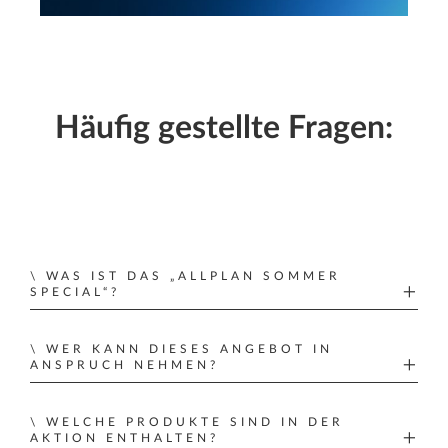
Häufig gestellte Fragen:
WAS IST DAS „ALLPLAN SOMMER
SPECIAL“?
Wenn Sie bis zum 31. Juli ein berechtigtes
WER KANN DIESES ANGEBOT IN
Jahresabonnement abschließen, erhalten Sie
ANSPRUCH NEHMEN?
zwei zusätzliche Monate ohne Aufpreis – Sie
Dieses Angebot gilt für berechtigte Neukunden
erhalten also 14 Monate zum Preis von 12.
WELCHE PRODUKTE SIND IN DER
und Bestandskunden. Bitte wenden Sie sich an
AKTION ENTHALTEN?