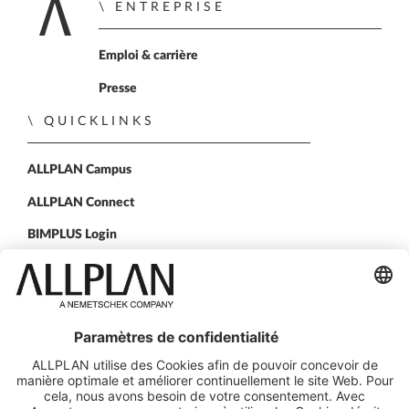
ENTREPRISE
Retour à la page d'a
Emploi & carrière
Presse
QUICKLINKS
ALLPLAN Campus
ALLPLAN Connect
BIMPLUS Login
CONTACTEZ NOUS
Nos agences
SUIVEZ-NOUS SUR