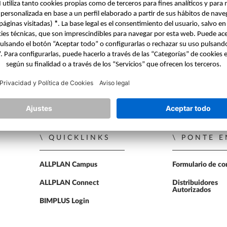
 de guardar, pero esto ya se ha solucionado.
PARA ESTUDIANTES
s de la versión
ALLPLAN Campus
ALLPLAN Connect
A
ALLPLAN Connect
A
ALLPLAN Connect
A
ALLPLAN Connect
A
QUICKLINKS
PONTE E
ALLPLAN Connect
A
ALLPLAN Campus
Formulario de co
ALLPLAN Connect
Distribuidores
Autorizados
BIMPLUS Login