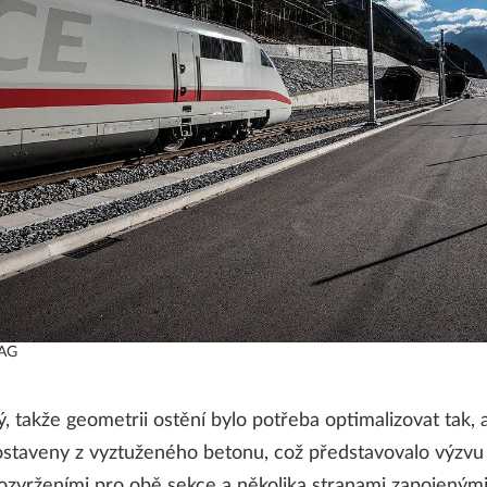
 AG
ý, takže geometrii ostění bylo potřeba optimalizovat tak
 postaveny z vyztuženého betonu, což představovalo výzv
rozvrženími pro obě sekce a několika stranami zapojeným