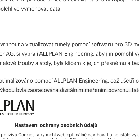
polehlivě vyměňovat data.
rhnout a vizualizovat tunely pomocí softwaru pro 3D mo
er AG, si vybrali ALLPLAN Engineering, aby jim pomohl v
unelové trouby a štoly, byla klíčem k jejich přesnému a b
optimalizováno pomocí ALLPLAN Engineering, což ušetřilo
ýkopu byla zapracována digitálním měřením povrchu. Ta
profilů. S přihlédnutím ke všem specifikacím, které bylo 
na na stavbu k realizaci. Bez vhodného softwaru pro 3D