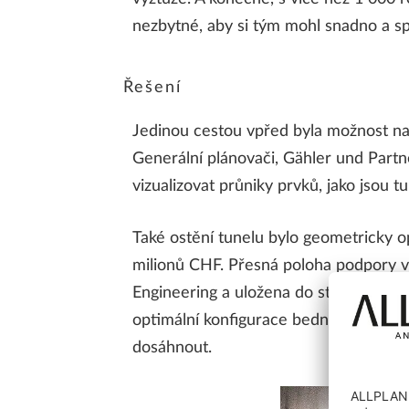
nezbytné, aby si tým mohl snadno a s
Řešení
Jedinou cestou vpřed byla možnost nav
Generální plánovači, Gähler und Partn
vizualizovat průniky prvků, jako jsou t
Také ostění tunelu bylo geometricky 
milionů CHF. Přesná poloha podpory v
Engineering a uložena do standardních 
optimální konfigurace bednění a předá
dosáhnout.