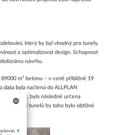
delování, který by byl vhodný pro tunely.
yvinout a optimalizovat design. Schopnost
ezkoliznímu návrhu.
 89000 m³ betonu – v ceně přibližně 19
to data byla načtena do ALLPLAN
třeba splnit, byla následně určena
 modelování tunelů by toho bylo obtížné