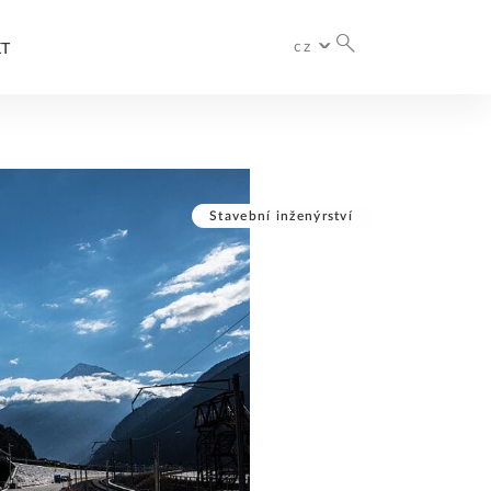
cz
T
International
Česko
Stavební inženýrství