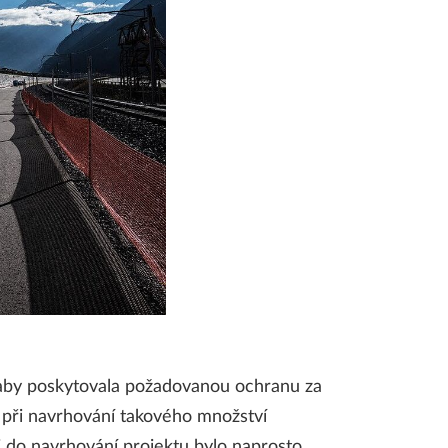
, aby poskytovala požadovanou ochranu za
u při navrhování takového množství
i do navrhování projektu bylo naprosto