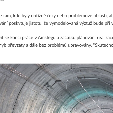
e tam, kde byly obtížné řezy nebo problémové oblasti, 
ání poskytuje jistotu, že vymodelovaná výztuž bude při 
t ke konci práce v Amstegu a začátku plánování realizac
hyb převzaty a dále bez problémů upravovány. "Skutečnos