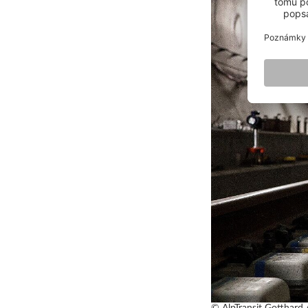
© AlpTransit Gotthard