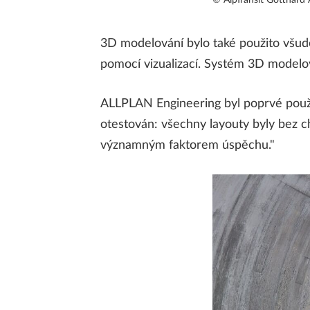
3D modelování bylo také použito všud
pomocí vizualizací. Systém 3D modelov
ALLPLAN Engineering byl poprvé použi
otestován: všechny layouty byly bez c
významným faktorem úspěchu."