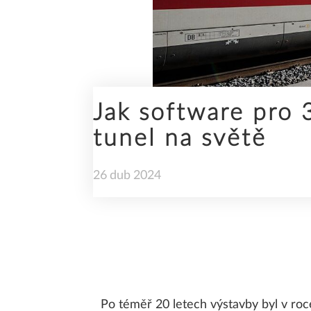
SDS2
Jak software pro 
tunel na světě
STAVEBNÍ INŽENÝRSTVÍ
26
dub
2024
TRENDY
Po téměř 20 letech výstavby byl v roc