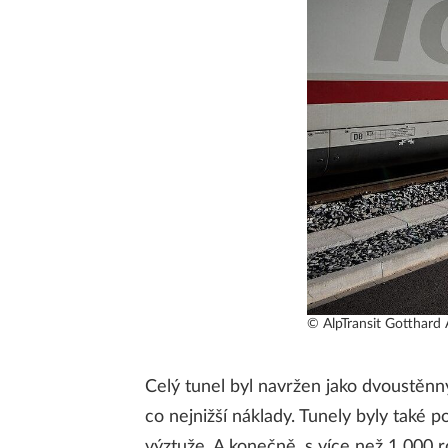
© AlpTransit Gotthard
Celý tunel byl navržen jako dvoustěnn
co nejnižší náklady. Tunely byly také
výztuže. A konečně, s více než 1 000 