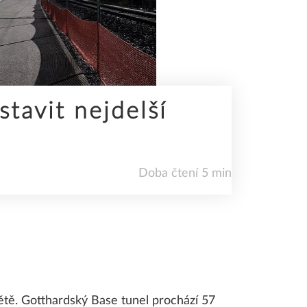
tavit nejdelší
Doba čtení 5 min
ětě. Gotthardský Base tunel prochází 57