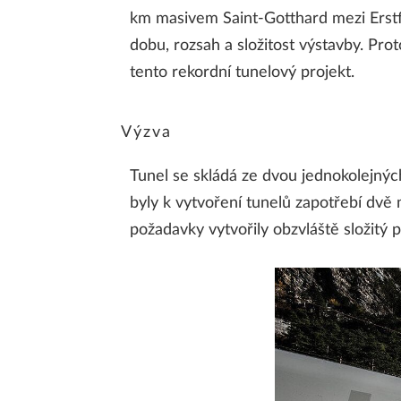
km masivem Saint-Gotthard mezi Erstf
dobu, rozsah a složitost výstavby. Pr
tento rekordní tunelový projekt.
Výzva
Tunel se skládá ze dvou jednokolejnýc
byly k vytvoření tunelů zapotřebí dvě 
požadavky vytvořily obzvláště složitý 