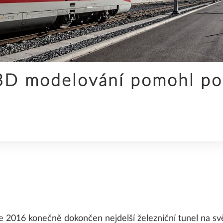
SPOLEČNOST
3D modelování pomohl pos
STAVEBNICTVÍ
UDRŽITELNOST
e 2016 konečně dokončen nejdelší železniční tunel na sv