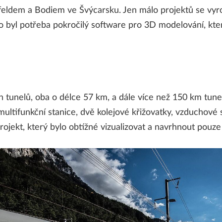
eldem a Bodiem ve Švýcarsku. Jen málo projektů se vyro
oto byl potřeba pokročilý software pro 3D modelování, k
h tunelů, oba o délce 57 km, a dále více než 150 km tune
multifunkční stanice, dvě kolejové křižovatky, vzduchové s
projekt, který bylo obtížné vizualizovat a navrhnout pouz