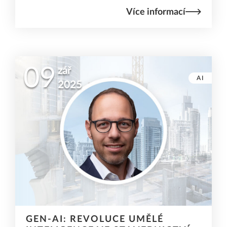
Více informací
09
zář
AI
2025
GEN-AI: REVOLUCE UMĚLÉ