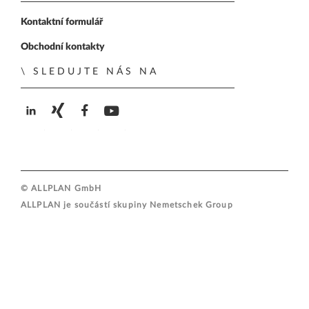
Kontaktní formulář
Obchodní kontakty
SLEDUJTE NÁS NA
ALLPLAN on LinkedIn
ALLPLAN on Xing
ALLPLAN on Facebook
ALLPLAN on YouTube
© ALLPLAN GmbH
ALLPLAN je součástí skupiny
Nemetschek Group