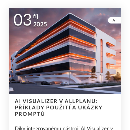
03
říj
AI
2025
AI VISUALIZER V ALLPLANU:
PŘÍKLADY POUŽITÍ A UKÁZKY
PROMPTŮ
Díky integrovanému nástroji AI Visualizer v