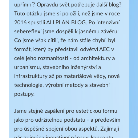
upřímní? Opravdu svět potřebuje další blog?
Tuto otázku jsme si položili, než jsme v roce
2016 spustili ALLPLAN BLOG. Po intenzivní
sebereflexi jsme dospěli k jasnému závěru:
Co jsme však cítili, že nám stále chybí, byl
formát, který by představil odvětví AEC v
celé jeho rozmanitosti - od architektury a
urbanismu, stavebního inženýrství a
infrastruktury až po materiálové vědy, nové
technologie, výrobní metody a stavební
postupy.
Jsme stejně zapálení pro estetickou formu
jako pro udržitelnou podstatu - a především
pro úspěšné spojení obou aspektů. Zajímají
nás zejména inovativní nápady, koncepty,