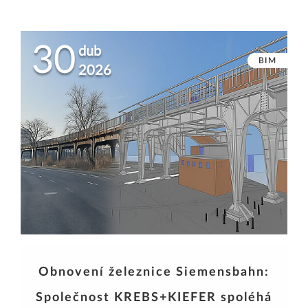
30
dub
BIM
2026
Obnovení železnice Siemensbahn:
Společnost KREBS+KIEFER spoléhá