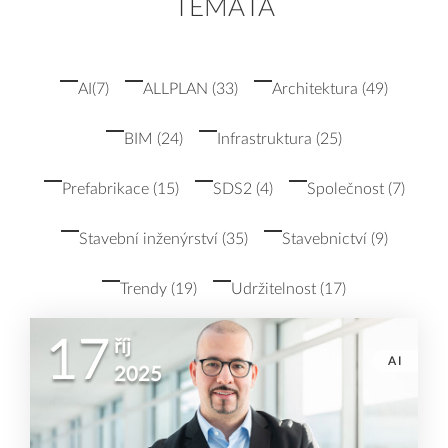
TÉMATA
AI
(7)
ALLPLAN
(33)
Architektura
(49)
BIM
(24)
Infrastruktura
(25)
Prefabrikace
(15)
SDS2
(4)
Společnost
(7)
Stavební inženýrství
(35)
Stavebnictví
(9)
Trendy
(19)
Udržitelnost
(17)
17
říj
AI
2025