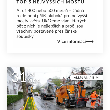
TOP 5 NEJVYŠŠÍCH MOSTŮ
Ať už 400 nebo 500 metrů – žádná
rokle není příliš hluboká pro nejvyšší
mosty světa. Ukážeme vám, kterých
pět z nich je nejlepších a proč jsou
všechny postavené přes čínské
soutěsky.
Více informací
31
led
ALLPLAN
/
BIM
2024