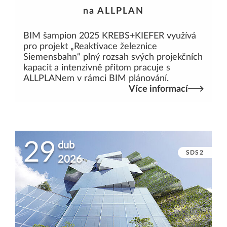
na ALLPLAN
BIM šampion 2025 KREBS+KIEFER využívá
pro projekt „Reaktivace železnice
Siemensbahn“ plný rozsah svých projekčních
kapacit a intenzivně přitom pracuje s
ALLPLANem v rámci BIM plánování.
Více informací
29
dub
SDS2
2026