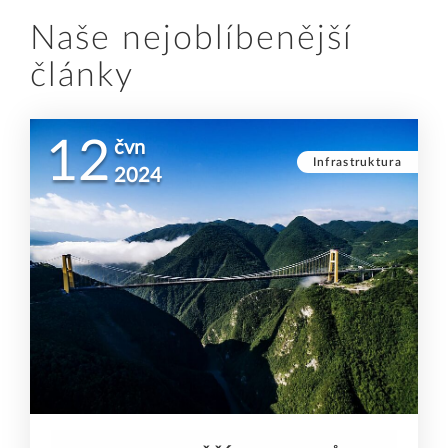
Naše nejoblíbenější
články
12
čvn
Infrastruktura
2024