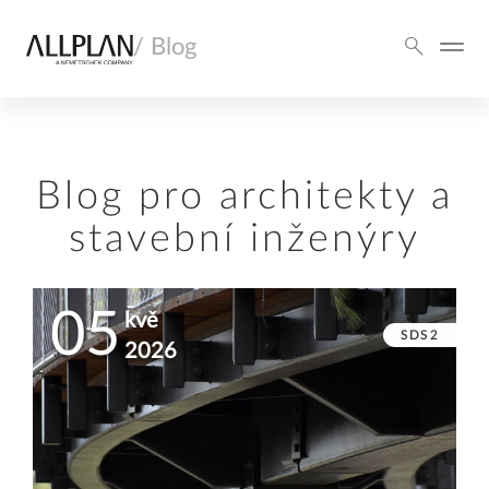
/ Blog
Blog pro architekty a
stavební inženýry
05
kvě
SDS2
2026