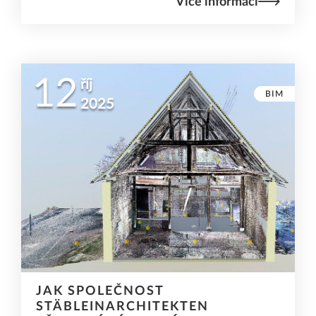
Více informací
12
říj
BIM
2025
JAK SPOLEČNOST
STÄBLEINARCHITEKTEN