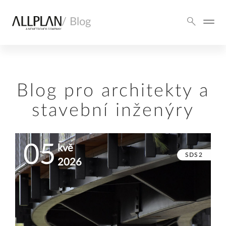
/ Blog
Blog pro architekty a
stavební inženýry
05
kvě
SDS2
2026