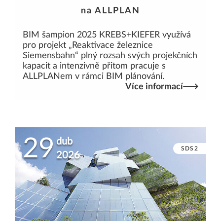
na ALLPLAN
BIM šampion 2025 KREBS+KIEFER využívá
pro projekt „Reaktivace železnice
Siemensbahn“ plný rozsah svých projekčních
kapacit a intenzivně přitom pracuje s
ALLPLANem v rámci BIM plánování.
Více informací
29
dub
SDS2
2026