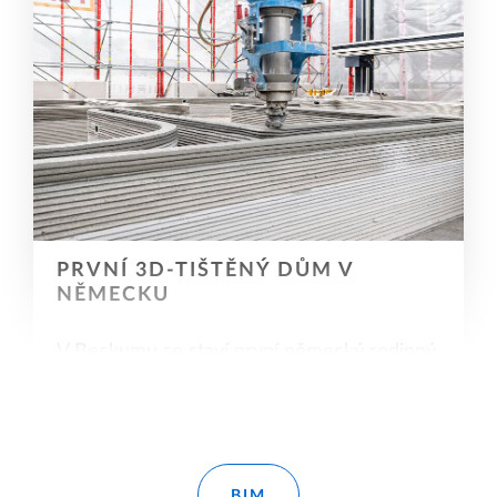
PRVNÍ 3D-TIŠTĚNÝ DŮM V
NĚMECKU
V Beckumu se staví první německý rodinný
dům z 3D tiskárny. Byl navržen společností
MENSE-KORTE ingenieure+architekten - s
Allplanem. Přečtěte si více na našem blogu.
Více informací
BIM