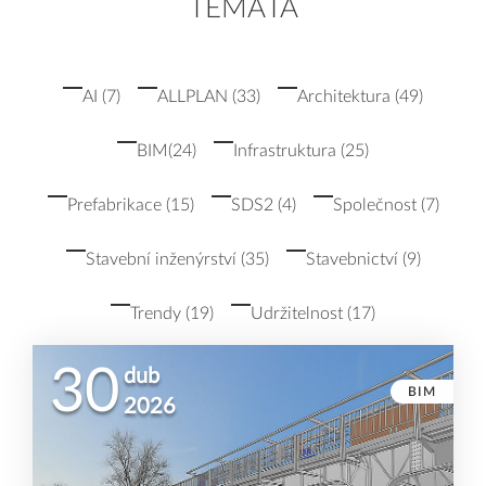
TÉMATA
AI
(7)
ALLPLAN
(33)
Architektura
(49)
BIM
(24)
Infrastruktura
(25)
Prefabrikace
(15)
SDS2
(4)
Společnost
(7)
Stavební inženýrství
(35)
Stavebnictví
(9)
Trendy
(19)
Udržitelnost
(17)
30
dub
BIM
2026