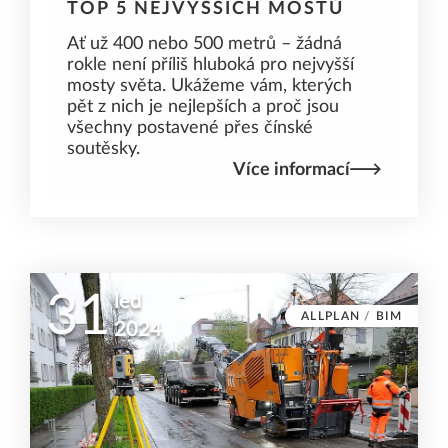
TOP 5 NEJVYŠŠÍCH MOSTŮ
Ať už 400 nebo 500 metrů – žádná
rokle není příliš hluboká pro nejvyšší
mosty světa. Ukážeme vám, kterých
pět z nich je nejlepších a proč jsou
všechny postavené přes čínské
soutěsky.
Více informací
31
led
ALLPLAN
/
BIM
2024