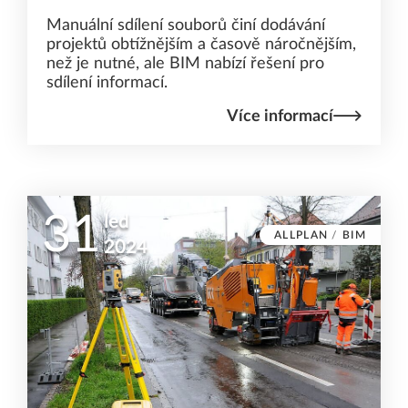
Manuální sdílení souborů činí dodávání
projektů obtížnějším a časově náročnějším,
než je nutné, ale BIM nabízí řešení pro
sdílení informací.
Více informací
31
led
ALLPLAN
/
BIM
2024