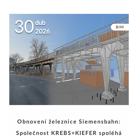
30
dub
BIM
2026
Obnovení železnice Siemensbahn:
Společnost KREBS+KIEFER spoléhá