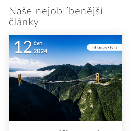
Naše nejoblíbenější
články
12
čvn
Infrastruktura
2024