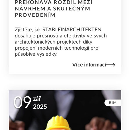
PŘEKONÁVÁ ROZDÍL MEZI
NÁVRHEM A SKUTEČNÝM
PROVEDENÍM
Zjistěte, jak STÄBLEINARCHITEKTEN
dosahuje přesnosti a efektivity ve svých
architektonických projektech díky
propojení moderních technologií pro
působivé výsledky.
Více informací
09
zář
BIM
2025