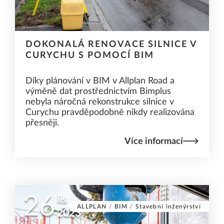
DOKONALÁ RENOVACE SILNICE V
CURYCHU S POMOCÍ BIM
Díky plánování v BIM v Allplan Road a
výměně dat prostřednictvím Bimplus
nebyla náročná rekonstrukce silnice v
Curychu pravděpodobně nikdy realizována
přesněji.
Více informací
26
lis
ALLPLAN
/
BIM
/
Stavební inženýrství
2023