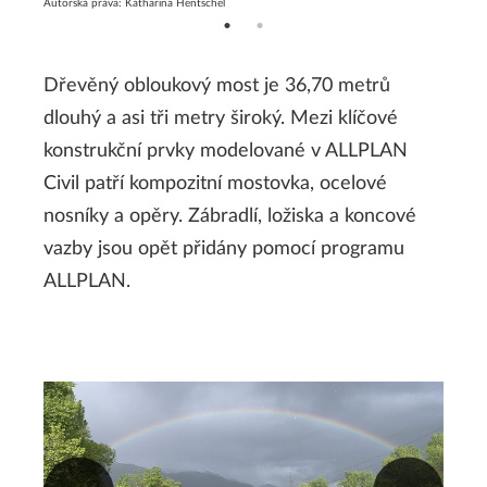
Autorská práva: Katharina Hentschel
Autorská
Dřevěný obloukový most je 36,70 metrů
dlouhý a asi tři metry široký. Mezi klíčové
konstrukční prvky modelované v ALLPLAN
Civil patří kompozitní mostovka, ocelové
nosníky a opěry. Zábradlí, ložiska a koncové
vazby jsou opět přidány pomocí programu
ALLPLAN.