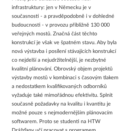
infrastruktury: jen v Německu je v
současnosti - a pravděpodobně i v dohledné
budoucnosti - v provozu přibližně 130 000
veřejných mostů. Značná část těchto
konstrukcí je však ve špatném stavu. Aby byla
nová výstavba i posílení stávajících konstrukcí
co nejdelší a nejudržitelnější, je nezbytné
kvalitní plánování. Obrovský objem projektů
výstavby mostů v kombinaci s časovým tlakem
a nedostatkem kvalifikovaných odborníků
vyžaduje také mimořádnou efektivitu. Splnit
současně požadavky na kvalitu i kvantitu je
možné pouze s nejmodernějším plánovacím
softwarem. Proto se studenti na HTW
Drážďany učí pracovat s programem