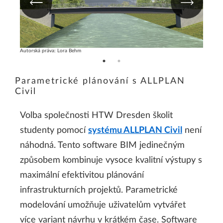
Autorská práva: Lora Behm
Autorská
Parametrické plánování s ALLPLAN
Civil
Volba společnosti HTW Dresden školit
studenty pomocí
systému ALLPLAN Civil
není
náhodná. Tento software BIM jedinečným
způsobem kombinuje vysoce kvalitní výstupy s
maximální efektivitou plánování
infrastrukturních projektů. Parametrické
modelování umožňuje uživatelům vytvářet
více variant návrhu v krátkém čase. Software