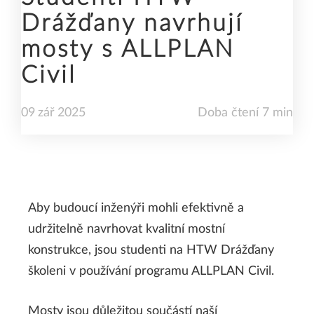
Drážďany navrhují
mosty s ALLPLAN
Civil
09
zář
2025
Doba čtení 7 min
Aby budoucí inženýři mohli efektivně a
udržitelně navrhovat kvalitní mostní
konstrukce, jsou studenti na HTW Drážďany
školeni v používání programu ALLPLAN Civil.
Mosty jsou důležitou součástí naší