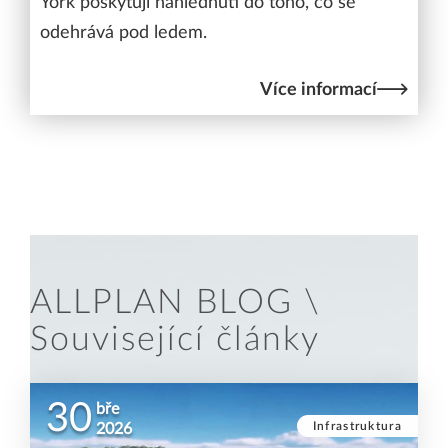
York poskytují nahlédnutí do toho, co se
odehrává pod ledem.
Více informací
ALLPLAN BLOG \
Související články
30
bře
Infrastruktura
2026