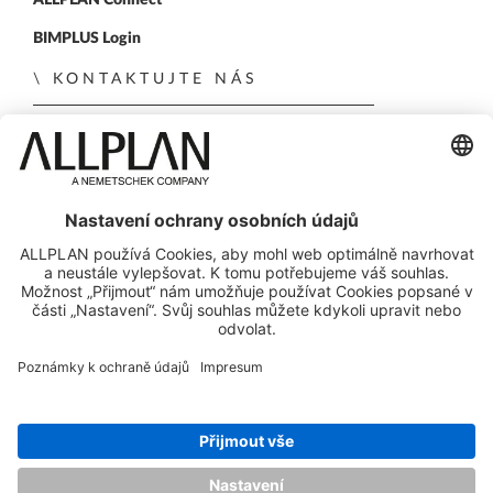
BIMPLUS Login
KONTAKTUJTE NÁS
Kontaktní formulář
Obchodní kontakty
SLEDUJTE NÁS NA
ALLPLAN on LinkedIn
ALLPLAN on Xing
ALLPLAN on Facebook
ALLPLAN on YouTube
© ALLPLAN GmbH
ALLPLAN je součástí skupiny
Nemetschek Group