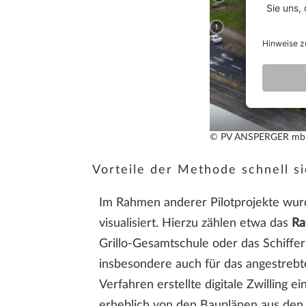
© PV ANSPERGER m
Vorteile der Methode schnell s
Im Rahmen anderer Pilotprojekte wur
visualisiert. Hierzu zählen etwa das
Ra
Grillo-Gesamtschule oder das Schiff
insbesondere auch für das angestreb
Verfahren erstellte digitale Zwilling 
erheblich von den Bauplänen aus den 1