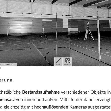
bH
erung
chstäbliche
Bestandsaufnahme
verschiedener Objekte i
neinsatz
von innen und außen. Mithilfe der dabei erzeu
 gleichzeitig mit
hochauflösenden Kameras
ausgestattet