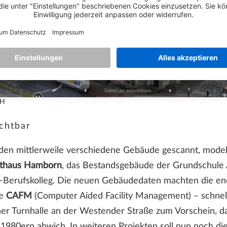
bH
ichtbar
den mittlerweile verschiedene Gebäude gescannt, model
thaus Hamborn
, das Bestandsgebäude der Grundschule A
er-Berufskolleg. Die neuen Gebäudedaten machten die e
te
CAFM
(Computer Aided Facility Management) – schnell
einer Turnhalle an der Westender Straße zum Vorschein, d
980ern abwich. In weiteren Projekten soll nun noch die 