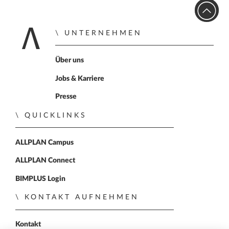
UNTERNEHMEN
Home
Über uns
Jobs & Karriere
Presse
QUICKLINKS
ALLPLAN Campus
ALLPLAN Connect
BIMPLUS Login
KONTAKT AUFNEHMEN
Kontakt