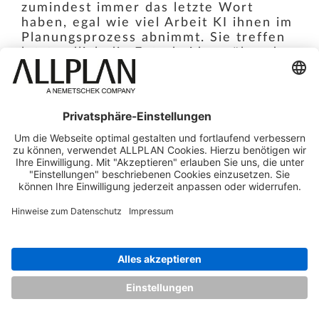
zumindest immer das letzte Wort
haben, egal wie viel Arbeit KI ihnen im
Planungsprozess abnimmt. Sie treffen
letztendlich die Entscheidung über das,
was maschinell erarbeitet wurde. In
anderen Planungsbereichen könnte das
schon anders aussehen. Werden
manche Spezialist:innen (zum Beispiel
für TGA) eventuell bald gar nicht mehr
gebraucht?
Die Aufgaben werden sich ohne Zweifel
verändern – aber der Bedarf an
Fachdisziplinen bleibt bestehen. Gerade in der
Technischen Gebäudeausrüstung, wo
unterschiedlichste Systeme miteinander
verzahnt sind und komplexe Anforderungen
zu erfüllen sind, bleibt das menschliche