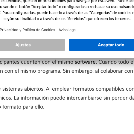
ten diferentes programas que pueden emplearse para asp
cialización. Luego todos los datos se vuelcan en una m
olaborativo
de ser complicado y, en ocasiones, frustrante cuando se 
ticipantes cuenten con el mismo
software
. Cuando todo el
 con el mismo programa. Sin embargo, al colaborar con 
 sistemas abiertos. Al emplear formatos compatibles co
icos. La información puede intercambiarse sin perder d
 formato para ello.