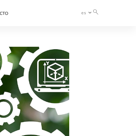
es
CTO
España