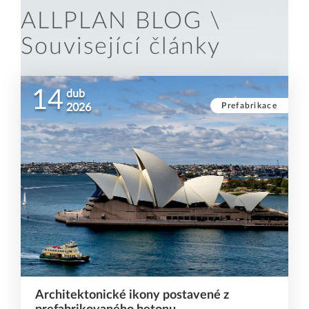
ALLPLAN BLOG \
Související články
14
dub
Prefabrikace
2026
Architektonické ikony postavené z