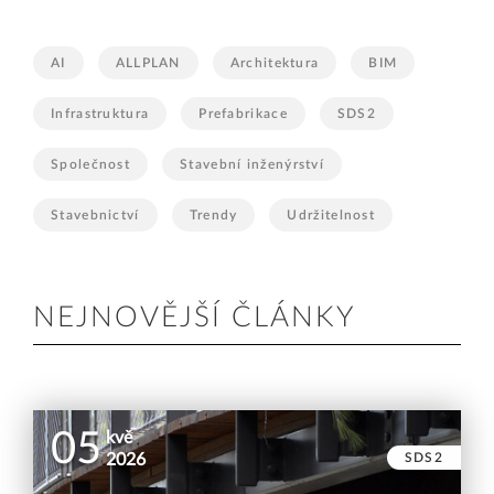
AI
ALLPLAN
Architektura
BIM
Infrastruktura
Prefabrikace
SDS2
Společnost
Stavební inženýrství
Stavebnictví
Trendy
Udržitelnost
NEJNOVĚJŠÍ ČLÁNKY
05
kvě
SDS2
2026