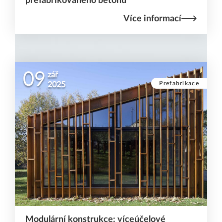
prefabrikovaného betonu
Více informací
09
zář
Prefabrikace
2025
Modulární konstrukce: víceúčelové