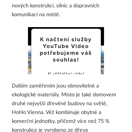
nových konstrukcí, silnic a dopravních
komunikací na místě.
K načtení služby
YouTube Video
potřebujeme váš
souhlas!
K vkládání videí
využíváme službu třetí
Dalším zaměřením jsou obnovitelné a
strany, která může
ekologické materiály. Místo je také domovem
shromažďovat údaje o
druhé nejvyšší dřevěné budovy na světě,
vaší aktivitě. Chcete-li
HoHo Vienna. Věž kombinuje obytné a
toto video přehrát,
komerční jednotky, přičemž více než 75 %
přečtěte si podrobnosti
konstrukce je vyrobeno ze dřeva