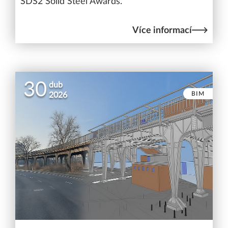
SDS2 Solid Steel Awards.
Více informací
30
dub
BIM
2026