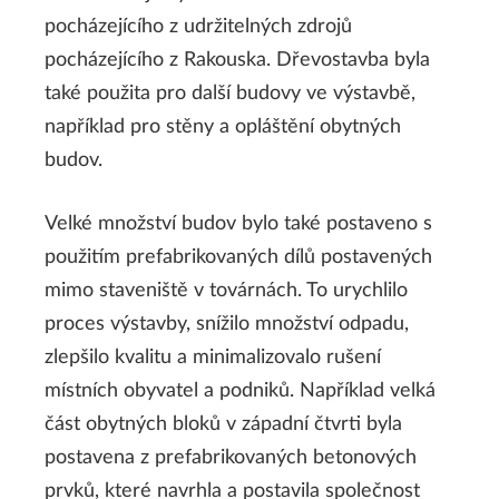
a přijměte podmínky
pocházejícího z udržitelných zdrojů
služby.
pocházejícího z Rakouska. Dřevostavba byla
také použita pro další budovy ve výstavbě,
Další informace
například pro stěny a opláštění obytných
budov.
Přijmout
Velké množství budov bylo také postaveno s
použitím prefabrikovaných dílů postavených
mimo staveniště v továrnách. To urychlilo
proces výstavby, snížilo množství odpadu,
zlepšilo kvalitu a minimalizovalo rušení
místních obyvatel a podniků. Například velká
část obytných bloků v západní čtvrti byla
postavena z prefabrikovaných betonových
prvků, které navrhla a postavila společnost