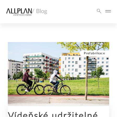
/ Blog
Prefabrikace
Vídeňské udržitelné