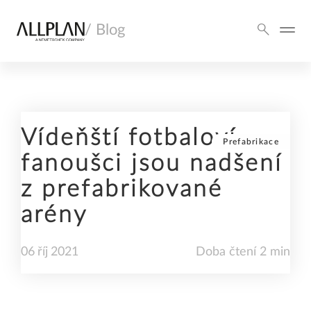
/ Blog
Vídeňští fotbaloví
Prefabrikace
fanoušci jsou nadšení
z prefabrikované
arény
06
říj
2021
Doba čtení 2 min