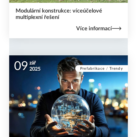
Modulární konstrukce: víceúčelové
multiplexní řešení
Více informací
09
zář
Prefabrikace
/
Trendy
2025