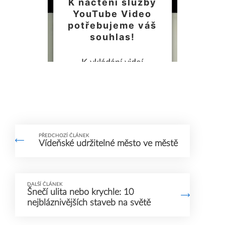
K načtení služby
YouTube Video
potřebujeme váš
souhlas!
K vkládání videí
využíváme službu třetí
strany, která může
shromažďovat údaje o
vaší aktivitě. Chcete-li
PŘEDCHOZÍ ČLÁNEK
toto video přehrát,
Vídeňské udržitelné město ve městě
přečtěte si podrobnosti
a přijměte podmínky
služby.
DALŠÍ ČLÁNEK
Šnečí ulita nebo krychle: 10
nejbláznivějších staveb na světě
Další informace