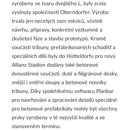
vyrobeny ve tvaru dvojitého L, byly zcela
vyvinuty společností Oberndorfer. Výroba
trvala jen necelých osm měsíců, včetně
návrhu, přípravy, konkrétní výzkumné a
zkušební fáze a stavby prototypů. Kromě
součástí tribuny, prefabrikovaných schodišť a
speciálních dílů byly do Hütteldorfu pro nový
Allianz Stadion dodány také betonové
dvoustěnné součásti, duté a filigránové desky,
vnější i vnitřní sloupy a betonové nosníky
tribuny. Díky spolehlivému softwaru Planbar
pro navrhování a zpracování detailů speciálně
pro betonové prefabrikáty mohly být všechny
prvky vyrobeny v té nejvyšší kvalitě a ve
stanoveném termínu.