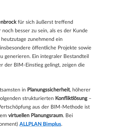
nbrock
für sich äußerst treffend
noch besser zu sein, als es der Kunde
en heutzutage zunehmend ein
 insbesondere öffentliche Projekte sowie
 generieren. Ein integraler Bestandteil
er der BIM-Einstieg gelingt, zeigen die
utsamsten in
Planungssicherheit
, höherer
folgenden strukturierten
Konfliktlösung
–
Wertschöpfung aus der BIM-Methode ist
inem
virtuellen Planungsraum
. Bei
ronment)
ALLPLAN Bimplus
.