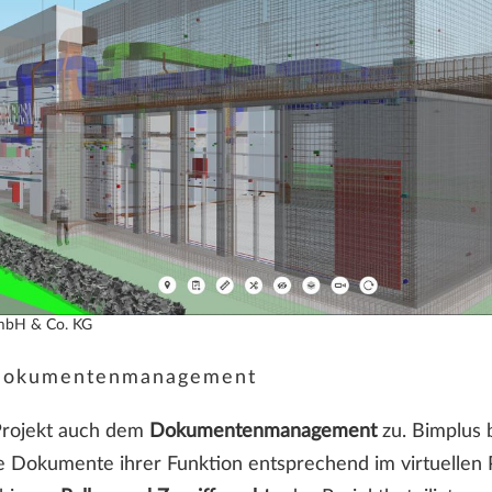
mbH & Co. KG
 Dokumentenmanagement
Projekt auch dem
Dokumentenmanagement
zu. Bimplus b
die Dokumente ihrer Funktion entsprechend im virtuelle