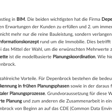
nstieg in
BIM
. Die beiden wichtigsten hat die Firma
Depe
n Erwartungen der Kunden zu erfüllen und 2. um immer 
t nicht mehr nur die reine Bauleistung, sondern verlang
Informationskonzept
rund um die Immobilie. Dies betrifft
ei das Mittel der Wahl, um die erwünschten Mehrwerte zu
ette
ist die modellbasierte
Planungskoordination
. Wie hi
enbrock.
t zahlreiche Vorteile. Für Depenbrock bestehen die bede
erkennung in frühen Planungsphasen
sowie in der daraus 
taler Planungsprozesse
. Grundvoraussetzung für diese 
rte Planung
und zum anderen die Zusammenarbeit in e
penbrock von Beginn an auf das CDE (Common Data Envi