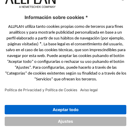
BIMPLUS Login
PONTE EN CONTACTO
Formulario de contacto
Distribuidores Autorizados
SÍGUENOS EN
ALLPLAN en LinkedIn
ALLPLAN en Facebook
ALLPLAN en YouTube
ALLPLAN en Twitter
© ALLPLAN GmbH
ALLPLAN, una empresa del
Grupo Nemetschek