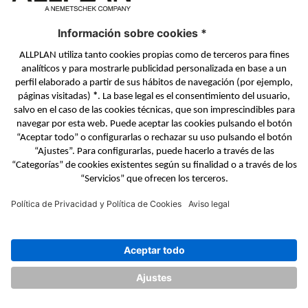
14
abr
BIM
2026
Estrategias de OpenBIM y workflows sin
dependencias para oficinas técnicas
eficientes
Seguir leyendo