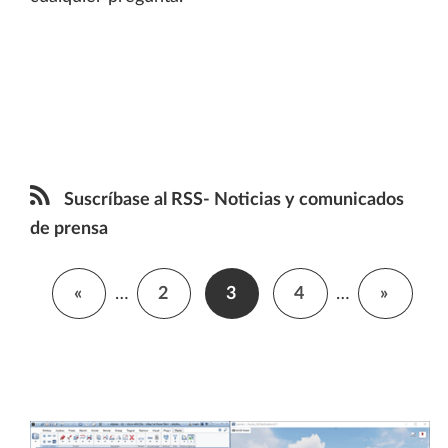
Suscríbase al RSS- Noticias y comunicados
de prensa
«
…
2
3
4
…
»