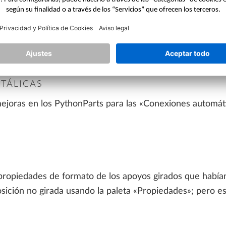
esta versión.
NES
lanos la línea de sección no se veía a escala, pero ya sí.
TÁLICAS
joras en los PythonParts para las «Conexiones automáti
s propiedades de formato de los apoyos girados que habí
posición no girada usando la paleta «Propiedades»; pero e