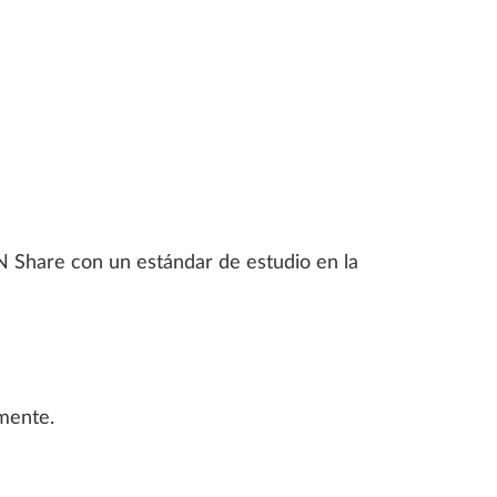
LLPLAN Campus
BIMPLUS Login
LLPLAN Campus
BIMPLUS Login
LLPLAN Campus
BIMPLUS Login
LLPLAN Campus
BIMPLUS Login
LLPLAN Campus
BIMPLUS Login
AN Share con un estándar de estudio en la
amente.