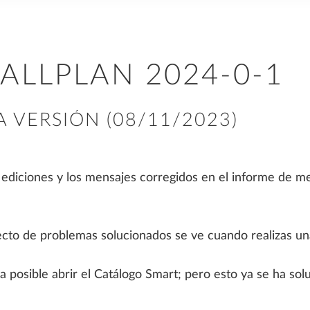
COLABORACIÓN
COMPARATIVA DE PRECIOS
SOPORTE
ALLPLAN 2026 FEATURES
ASESORAMIENTO Y
VENTA
ALLPLAN 2024-0-1
Coordinación y control de proyectos
Oferta de soluciones ALLPLAN
Soporte Técnico
Descuentos y promociones
ALLPLAN Serviceplus
HELLO ALLPLAN!
Learn Now
¿DÓNDE COMPRAR
A VERSIÓN (08/11/2023)
HISTORIAS DE ÉXITO
ALLPLAN?
SOFTWARE PARA
COLABORACIÓN BIM
Historias de éxito de arquitectura
REQUISITOS DEL SISTEMA
PARA CLIENTES
s ediciones y los mensajes corregidos en el informe de 
Historias de éxito de ingeniería
estructural
BIMPLUS
ALLPLAN Connect
Historias de éxito de ingeniería civil
NOTAS DE LA VERSIÓN
cto de problemas solucionados se ve cuando realizas un
PARA ESTUDIANTES
ra posible abrir el Catálogo Smart; pero esto ya se ha sol
ALLPLAN Campus