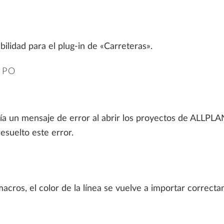
ALLPLAN Connect
A
ALLPLAN Connect
A
ALLPLAN Connect
A
bilidad para el plug-in de «Carreteras».
ALLPLAN Connect
A
IPO
ALLPLAN Connect
A
eía un mensaje de error al abrir los proyectos de ALLPL
suelto este error.
macros, el color de la línea se vuelve a importar correct