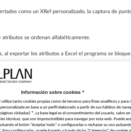
sertados como un XRef personalizado, la captura de punt
 atributos se ordenan alfabéticamente.
, al exportar los atributos a Excel el programa se bloque
ión, en ciertos casos cuando se activaba la función «Reem
s; pero esto también se ha solucionado.
hift» como renderizador, se ignoraba un fondo personali