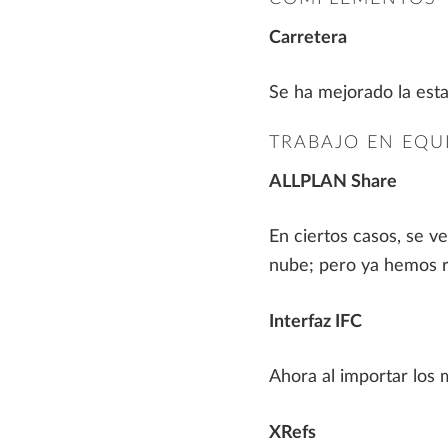
Fabricación de elementos
prefabricados
Carretera
Estructuras metálicas
Se ha mejorado la esta
Construcción
TRABAJO EN EQU
ALLPLAN Share
En ciertos casos, se v
nube; pero ya hemos re
Interfaz IFC
Ahora al importar los 
XRefs