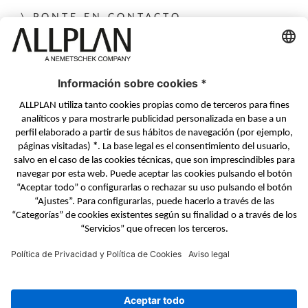
PONTE EN CONTACTO
Formulario de contacto
Distribuidores Autorizados
SÍGUENOS EN
ALLPLAN en LinkedIn
ALLPLAN en Facebook
ALLPLAN en YouTube
ALLPLAN en Twitter
© ALLPLAN Systems Espana S.A
ALLPLAN, una empresa del
Grupo Nemetschek
Aviso Legal
Notas Legales