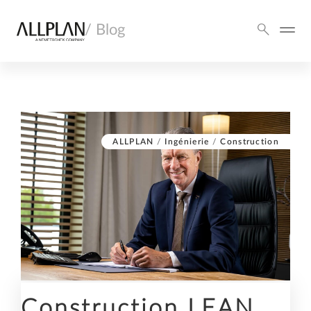
/ Blog
ALLPLAN
/
Ingénierie
/
Construction
Construction LEAN