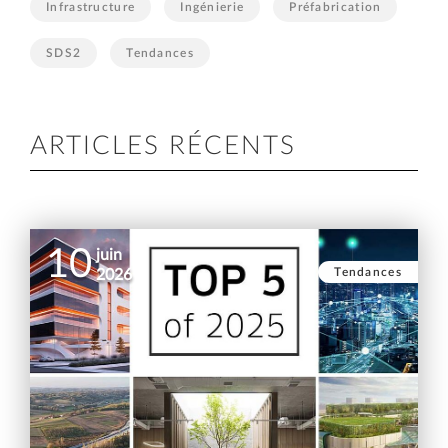
Infrastructure
Ingénierie
Préfabrication
SDS2
Tendances
ARTICLES RÉCENTS
10
juin
Tendances
2026