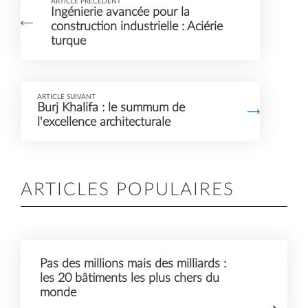
ARTICLE PRÉCÉDENT
Ingénierie avancée pour la
vidéos susceptibles de
construction industrielle : Aciérie
collecter des données
turque
sur votre activité.
Veuillez consulter les
détails et accepter le
ARTICLE SUIVANT
Burj Khalifa : le summum de
service pour regarder
l'excellence architecturale
cette vidéo.
En savoir plus
ARTICLES POPULAIRES
Accepter
Pas des millions mais des milliards :
les 20 bâtiments les plus chers du
monde