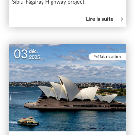
Sibiu-Făgăraș Highway project.
Lire la suite
03
déc.
Préfabrication
2025