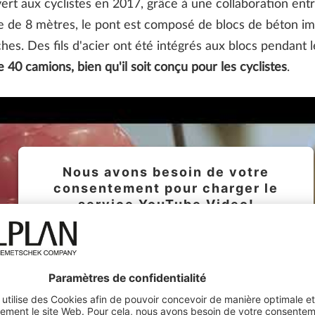
vert aux cyclistes en 2017, grâce à une collaboration ent
 de 8 mètres, le pont est composé de blocs de béton im
hes. Des fils d'acier ont été intégrés aux blocs pendant
e 40 camions, bien qu'il soit conçu pour les cyclistes
.
Nous avons besoin de votre
consentement pour charger le
service YouTube Video!
Nous utilisons un service d'une partie tierce
pour intégrer certains contenus vidéos
susceptibles de collecter des données sur
votre activité. Veuillez consulter les détails et