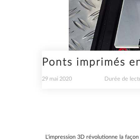
ENTREPRISE
Ponts imprimés e
INGÉNIERIE
29
mai
2020
Durée de lect
SDS2
L'impression 3D révolutionne la façon 