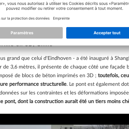
accepter le service pour regarder cette vidéo.
En savoir plus
Accepter
primé en 3D, Chine
lus grand que celui d'Eindhoven - a été inauguré à Shan
ur de 3,6 mètres, il présente de chaque côté une façade
omposé de blocs de béton imprimés en 3D ;
toutefois, ce
eure performance structurelle
. Le pont est également do
 données sur les contraintes et les déformations imposées
 pont, dont la construction aurait été un tiers moins ch