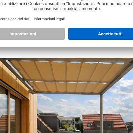
one del nucleo in cemento
. Il calore necessario viene ott
use. Nel contempo, i tubi di scarico e quattro
pozzi geot
one centrale del pozzo e a una disposizione intelligente de
ione o ristrutturazione potranno essere realizzati in gran 