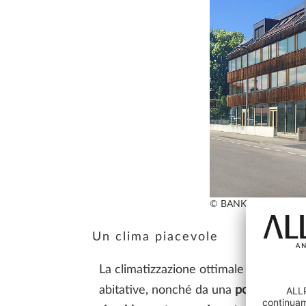
© BANKWITZ beraten
Un clima piacevole
La climatizzazione ottimale è garantit
abitative, nonché da una
pompa di cal