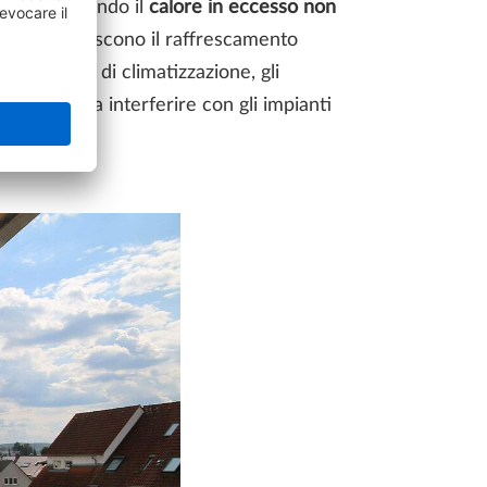
enuto sfruttando il
calore in eccesso non
ermici
forniscono il raffrescamento
ll'impianto di climatizzazione, gli
parte senza interferire con gli impianti