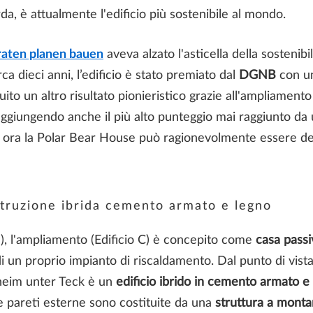
a, è attualmente l'edificio più sostenibile al mondo.
ten planen bauen
aveva alzato l'asticella della sostenibi
ca dieci anni, l’edificio è stato premiato dal
DGNB
con 
ito un altro risultato pionieristico grazie all'ampliament
 raggiungendo anche il più alto punteggio mai raggiunto da
 ora la
Polar Bear House
può ragionevolmente essere defin
struzione ibrida cemento armato e legno
B), l'ampliamento (Edificio C) è concepito come
casa passi
un proprio impianto di riscaldamento. Dal punto di vista
heim unter Teck è un
edificio ibrido in cemento armato e
Le pareti esterne sono costituite da una
struttura a montant