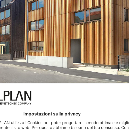
 planen bauen GmbH
a da
unità decentralizzate di ventilazione
, che permettono i
ore
con un tasso di recupero del calore dell'85%. La temp