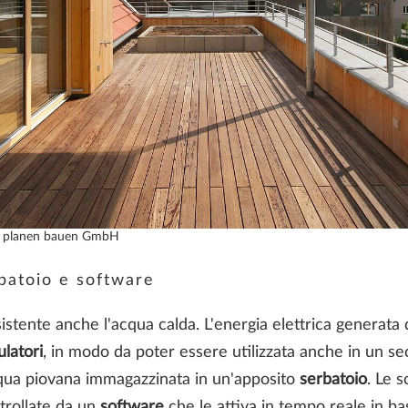
 planen bauen GmbH
batoio e software
esistente anche l'acqua calda. L'energia elettrica generata d
latori
, in modo da poter essere utilizzata anche in un 
'acqua piovana immagazzinata in un'apposito
serbatoio
. Le 
trollate da un
software
che le attiva in tempo reale in ba