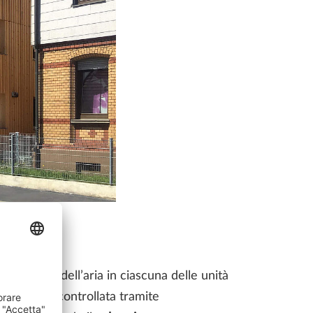
l ricircolo dell’aria in ciascuna delle unità
eratura è controllata tramite