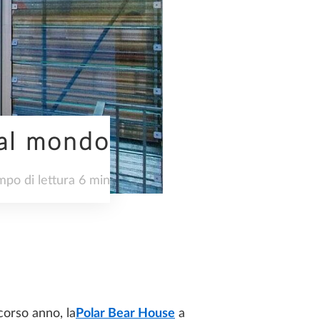
 al mondo
po di lettura 6 min
scorso anno, la
Polar Bear House
a